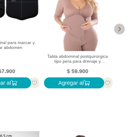
nal para marcar y
ar abdomen
Tabla abdominal postquirúrgica
Faja po
tipo pera para drenaje y
con espu
prevención de fibrosis
67
.
900
$
59
.
900
ar al
Agregar al
Ag