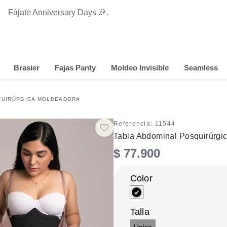
Fájate Anniversary Days 🎉.
50% OFF Prendas con Control
Brasier
Fajas Panty
Moldeo Invisible
Seamless
QUIRÚRGICA MOLDEADORA
Referencia
:
11544
Tabla Abdominal Posquirúrgi
$
77
.
900
Talla