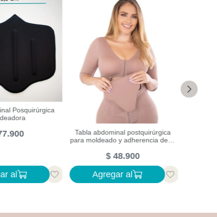
Tabla abdominal compresión y
drenaje postoperatorio
rúrgica abdominal
Tabla po
$
99
.
900
 soporte ajustable
para dr
99
.
900
ar al
Agregar al
Ag