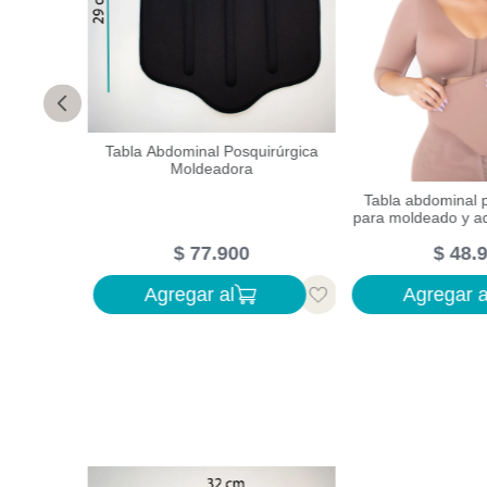
Tabla Abdominal Posquirúrgica
Moldeadora
quirúrgica
Tabla abdominal p
oldeado de
para moldeado y ad
piel
$
77
.
900
$
48
.
Agregar al
Agregar a