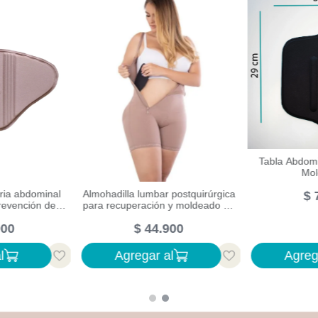
para marcar y
bdomen
Tabla abdominal postquirúrgica
Faja postqui
900
tipo pera para drenaje y
con espuma y
prevención de fibrosis
$
59
.
900
$
l
Agregar al
Agreg