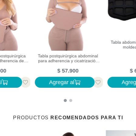
Tabla abdomi
molde
ostquirúrgica
Tabla postquirúrgica abdominal
herencia de la
para adherencia y cicatrización
con lycra y espuma
900
$
57
.
900
$
l
Agregar al
Agreg
PRODUCTOS
RECOMENDADOS PARA TI