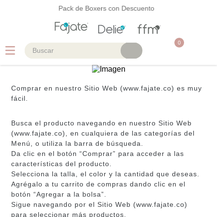
Pack de Boxers con Descuento
0
Buscar
TÉRMINOS MÁS BUSCADOS
Comprar en nuestro Sitio Web (
www.fajate.co
) es muy
1
.
faja
fácil.
2
.
cinturilla
Busca el producto navegando en nuestro Sitio Web
3
.
body
(
www.fajate.co
), en cualquiera de las categorías del
4
.
brasier
Menú, o utiliza la barra de búsqueda.
Da clic en el botón “Comprar” para acceder a las
5
.
vestidos baño
características del producto.
Selecciona la talla, el color y la cantidad que deseas.
Agrégalo a tu carrito de compras dando clic en el
botón “Agregar a la bolsa”.
Sigue navegando por el Sitio Web (
www.fajate.co
)
para seleccionar más productos.