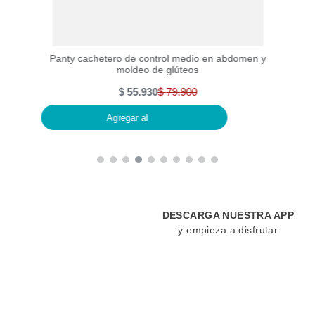
o y
Panty cachetero de control medio en abdomen y
Pan
moldeo de glúteos
$
55
.
930
$
79
.
900
Agregar al
DESCARGA NUESTRA APP
y empieza a disfrutar