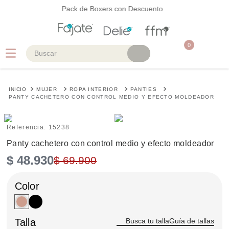
Pack de Boxers con Descuento
0
Buscar
TÉRMINOS MÁS BUSCADOS
MUJER
ROPA INTERIOR
PANTIES
1
.
faja
PANTY CACHETERO CON CONTROL MEDIO Y EFECTO MOLDEADOR
2
.
cinturilla
Referencia
:
15238
3
.
body
Panty cachetero con control medio y efecto moldeador
4
.
brasier
$
48
.
930
$
69
.
900
5
.
vestidos baño
Talla
Guía de tallas