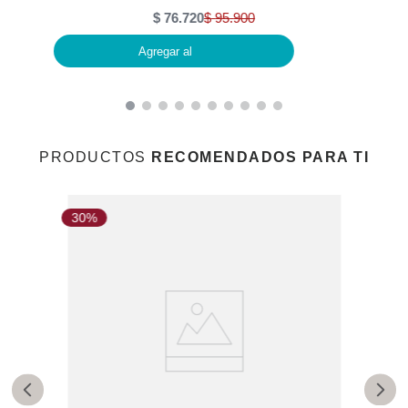
$
76
.
720
$
95
.
900
Agregar al
PRODUCTOS
RECOMENDADOS PARA TI
30%
3