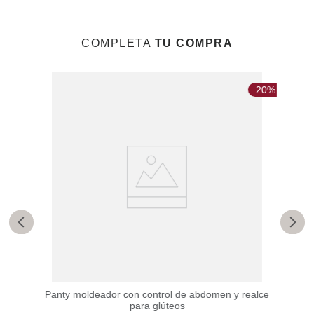
COMPLETA
TU COMPRA
20%
20%
omen
Panty moldeador con control de abdomen y realce
Pant
para glúteos