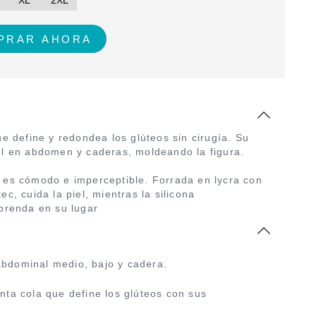
XL
2XL
ue define y redondea los glúteos sin cirugía. Su
ol en abdomen y caderas, moldeando la figura.
 es cómodo e imperceptible. Forrada en lycra con
c, cuida la piel, mientras la silicona
 prenda en su lugar
abdominal medio, bajo y cadera.
anta cola que define los glúteos con sus