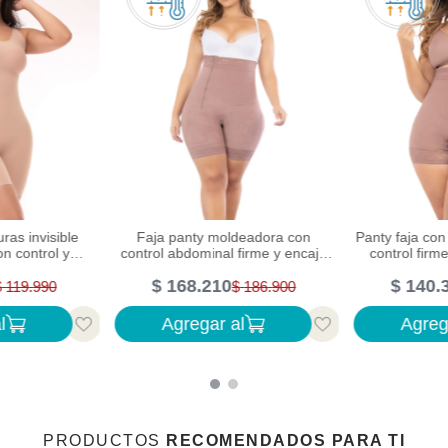
uras invisible
Faja panty moldeadora con
Panty faja con
n control y
control abdominal firme y encaje
control fir
 color beige
ajustable
c
$
168
.
210
$
140
.
$
119
.
990
$
186
.
900
l
Agregar al
Agreg
PRODUCTOS
RECOMENDADOS PARA TI