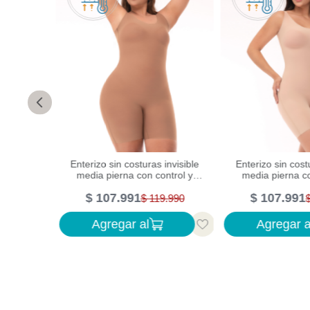
Enterizo sin costuras invisible
Enterizo sin cost
tquirúrgica
media pierna con control y
media pierna co
n ajuste
moldeo completo
moldeo completo
 lumbar
$
107
.
991
$
107
.
991
.
900
$
119
.
990
Agregar al
Agregar a