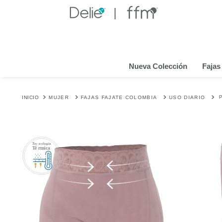
te Anniversary Days 🎉.
50% OFF Prendas con Control
Nueva Colección
Fajas
MUJER
FAJAS FAJATE COLOMBIA
USO DIARIO