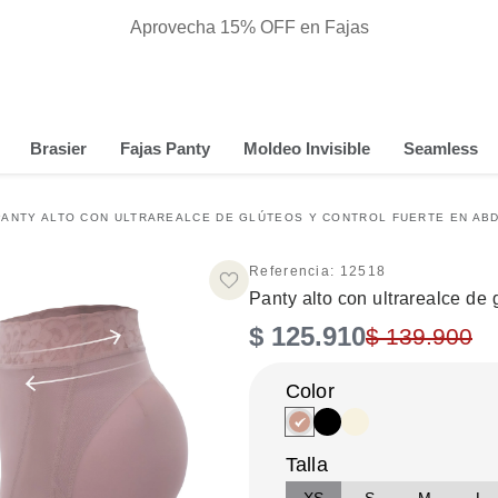
Aprovecha 15% OFF en Fajas
Brasier
Fajas Panty
Moldeo Invisible
Seamless
PANTY ALTO CON ULTRAREALCE DE GLÚTEOS Y CONTROL FUERTE EN AB
Referencia
:
12518
Panty alto con ultrarealce de 
$
125
.
910
$
139
.
900
Talla