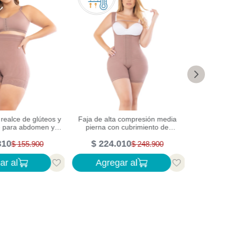
 realce de glúteos y
Faja de alta compresión media
Faja p
me para abdomen y
pierna con cubrimiento de
compre
intura
espalda
mangas
310
$
224
.
010
$
2
$
155
.
900
$
248
.
900
ar al
Agregar al
Ag