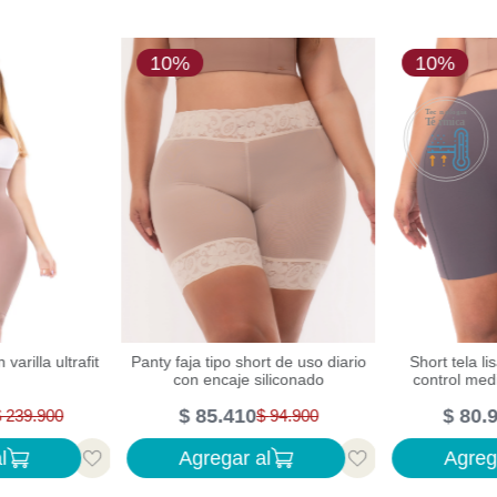
10%
10%
Panty faja tipo short de uso diario
Short tela li
 varilla ultrafit
con encaje siliconado
control me
cintura con e
$
85
.
410
$
80
.
pierna
$
94
.
900
$
239
.
900
l
Agregar al
Agreg