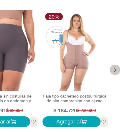
20%
10%
sa sin costuras de
Faja tipo cachetero postquirúrgica
Faja de
dio en abdomen y
de alta compresión con ajuste
piern
fecto invisible en
abdominal y control lumbar
991
$
184
.
720
$
2
s color gris
$
89
.
990
$
230
.
900
ar al
Agregar al
Ag