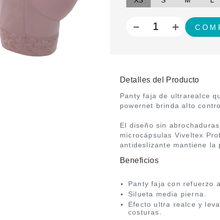
XS
S
M
L
－
＋
Detalles del Producto
Panty faja de ultrarealce q
powernet brinda alto contr
El diseño sin abrochaduras
microcápsulas Viveltex Prote
antideslizante mantiene la
Beneficios
Panty faja con refuerzo 
Silueta media pierna.
Efecto ultra realce y lev
costuras.