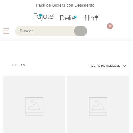
Pack de Boxers con Descuento
0
Buscar
TÉRMINOS MÁS BUSCADOS
1
.
faja
2
.
cinturilla
FECHA DE RELEASE
3
.
body
4
.
brasier
5
.
vestidos baño