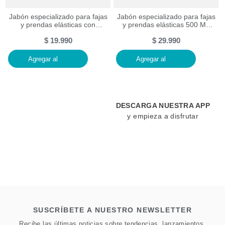
Jabón especializado para fajas
Jabón especializado para fajas
y prendas elásticas con
y prendas elásticas 500 ML
vitamina E - 250 ml
con vitamina E
$
19
.
990
$
29
.
990
Agregar al
Agregar al
DESCARGA NUESTRA APP
y empieza a disfrutar
SUSCRÍBETE A NUESTRO NEWSLETTER
Recibe las últimas noticias sobre tendencias, lanzamientos,