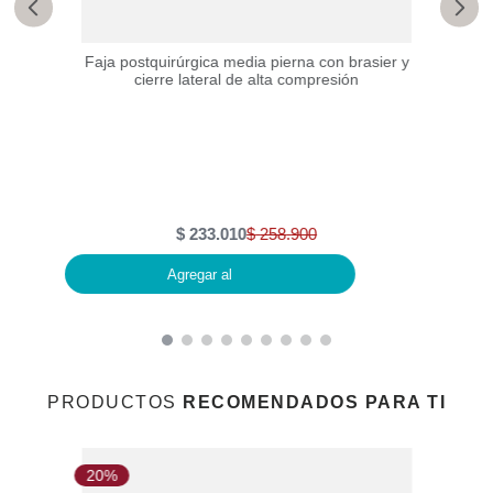
Faja postquirúrgica media pierna con brasier y
cierre lateral de alta compresión
na con
$
233
.
010
$
258
.
900
Agregar al
PRODUCTOS
RECOMENDADOS PARA TI
20%
1