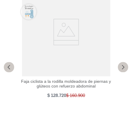
tparto
Faja ciclista a la rodilla moldeadora de piernas y
Faj
glúteos con refuerzo abdominal
$
128
.
720
$
160
.
900