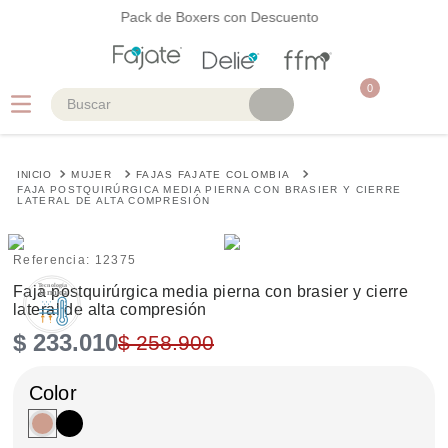
Pack de Boxers con Descuento
0
Buscar
TÉRMINOS MÁS BUSCADOS
MUJER
FAJAS FAJATE COLOMBIA
1
.
faja
FAJA POSTQUIRÚRGICA MEDIA PIERNA CON BRASIER Y CIERRE
LATERAL DE ALTA COMPRESIÓN
2
.
cinturilla
3
.
body
Referencia
:
12375
Faja postquirúrgica media pierna con brasier y cierre
4
.
brasier
lateral de alta compresión
5
.
vestidos baño
$
233
.
010
$
258
.
900