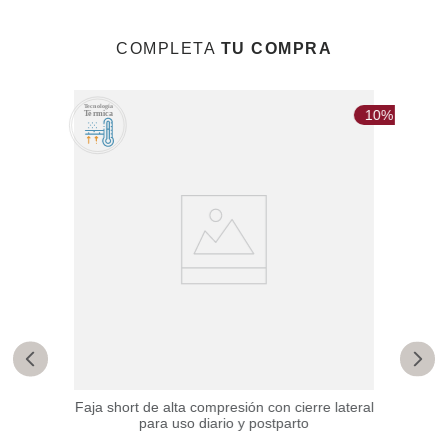
COMPLETA
TU COMPRA
20%
10%
Faja short de alta compresión con cierre lateral
Shor
para uso diario y postparto
medi