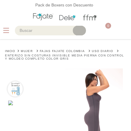
Pack de Boxers con Descuento
0
Buscar
TÉRMINOS MÁS BUSCADOS
MUJER
FAJAS FAJATE COLOMBIA
USO DIARIO
1
.
faja
ENTERIZO SIN COSTURAS INVISIBLE MEDIA PIERNA CON CONTROL
Y MOLDEO COMPLETO COLOR GRIS
2
.
cinturilla
3
.
body
4
.
brasier
5
.
vestidos baño