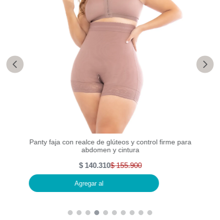
 con
Faja 
Panty faja con realce de glúteos y control firme para
abdomen y cintura
$
140
.
310
$
155
.
900
Agregar al