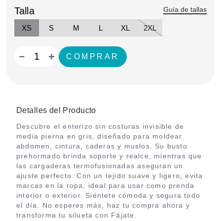
Talla
Guía de tallas
XS
S
M
L
XL
2XL
－
＋
Detalles del Producto
Descubre el enterizo sin costuras invisible de
media pierna en gris, diseñado para moldear
abdomen, cintura, caderas y muslos. Su busto
prehormado brinda soporte y realce, mientras que
las cargaderas termofusionadas aseguran un
ajuste perfecto. Con un tejido suave y ligero, evita
marcas en la ropa, ideal para usar como prenda
interior o exterior. Siéntete cómoda y segura todo
el día. No esperes más, haz tu compra ahora y
transforma tu silueta con Fájate.