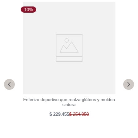
10%
1
Enterizo deportivo que realza glúteos y moldea
Leg
cintura
$
229
.
455
$
254
.
950
efecto