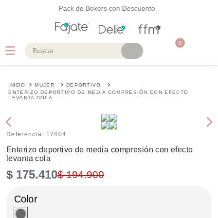
Pack de Boxers con Descuento
0
Buscar
TÉRMINOS MÁS BUSCADOS
MUJER
DEPORTIVO
1
.
faja
ENTERIZO DEPORTIVO DE MEDIA COMPRESIÓN CON EFECTO
LEVANTA COLA
2
.
cinturilla
3
.
body
Referencia
:
17404
4
.
brasier
Enterizo deportivo de media compresión con efecto
levanta cola
5
.
vestidos baño
$
175
.
410
$
194
.
900