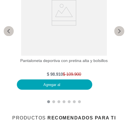
ecado
Pantaloneta deportiva con pretina alta y bolsillos
Enter
$
98
.
910
$
109
.
900
Agregar al
PRODUCTOS
RECOMENDADOS PARA TI