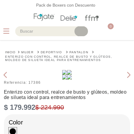
Pack de Boxers con Descuento
0
Buscar
TÉRMINOS MÁS BUSCADOS
MUJER
DEPORTIVO
PANTALON
1
.
faja
ENTERIZO CON CONTROL, REALCE DE BUSTO Y GLÚTEOS,
MOLDEO DE SILUETA IDEAL PARA ENTRENAMIENTOS
2
.
cinturilla
3
.
body
Referencia
:
17386
4
.
brasier
Enterizo con control, realce de busto y glúteos, moldeo
de silueta ideal para entrenamientos
5
.
vestidos baño
$
179
.
992
$
224
.
990