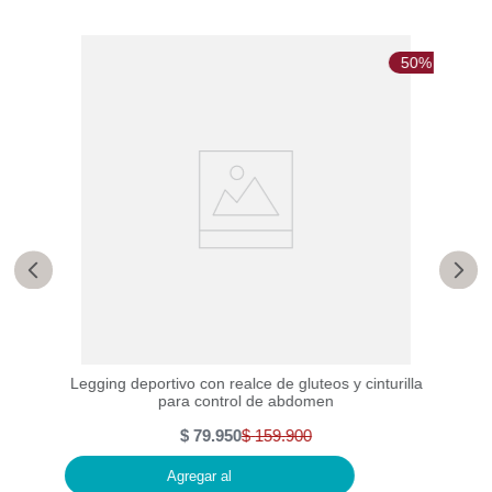
50%
50%
ominal
Legging deportivo con realce de gluteos y cinturilla
para control de abdomen
$
79
.
950
$
159
.
900
Agregar al