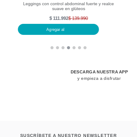
ara
Leggings con control abdominal fuerte y realce
Ent
suave en glúteos
mo
$
111
.
992
$
139
.
990
Agregar al
DESCARGA NUESTRA APP
y empieza a disfrutar
SUSCRÍBETE A NUESTRO NEWSLETTER