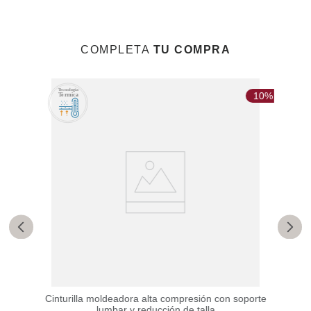
COMPLETA
TU COMPRA
20%
10%
es de
Cinturilla moldeadora alta compresión con soporte
Ci
lumbar y reducción de talla