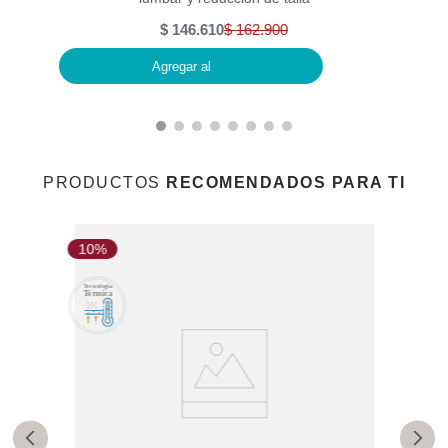
$
146
.
610
$
162
.
900
Agregar al
PRODUCTOS
RECOMENDADOS PARA TI
10%
1