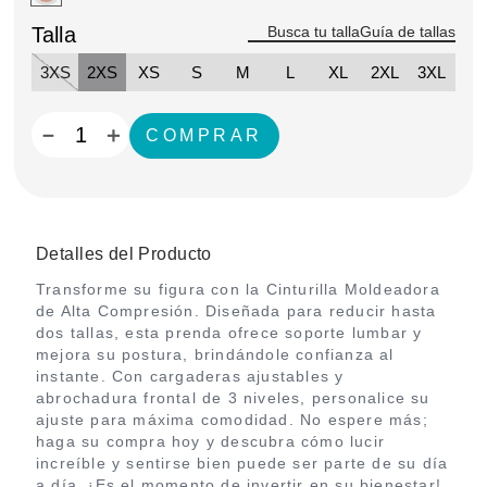
Talla
Guía de tallas
3XS
2XS
XS
S
M
L
XL
2XL
3XL
－
＋
Detalles del Producto
Transforme su figura con la Cinturilla Moldeadora
de Alta Compresión. Diseñada para reducir hasta
dos tallas, esta prenda ofrece soporte lumbar y
mejora su postura, brindándole confianza al
instante. Con cargaderas ajustables y
abrochadura frontal de 3 niveles, personalice su
ajuste para máxima comodidad. No espere más;
haga su compra hoy y descubra cómo lucir
increíble y sentirse bien puede ser parte de su día
a día. ¡Es el momento de invertir en su bienestar!