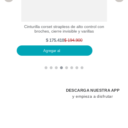
resión
Cinturilla corset strapless de alto control con
Ci
broches, cierre invisible y varillas
$
175
.
410
$
194
.
900
Agregar al
DESCARGA NUESTRA APP
y empieza a disfrutar