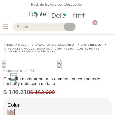
Pack de Boxers con Descuento
0
Buscar
TÉRMINOS MÁS BUSCADOS
MUJER
FAJAS FAJATE COLOMBIA
CINTURILLAS
1
.
faja
CINTURILLA MOLDEADORA ALTA COMPRESIÓN CON SOPORTE
LUMBAR Y REDUCCIÓN DE TALLA
2
.
cinturilla
3
.
body
Referencia
:
11173
4
.
brasier
Cinturilla moldeadora alta compresión con soporte
lumbar y reducción de talla
5
.
vestidos baño
$
146
.
610
$
162
.
900