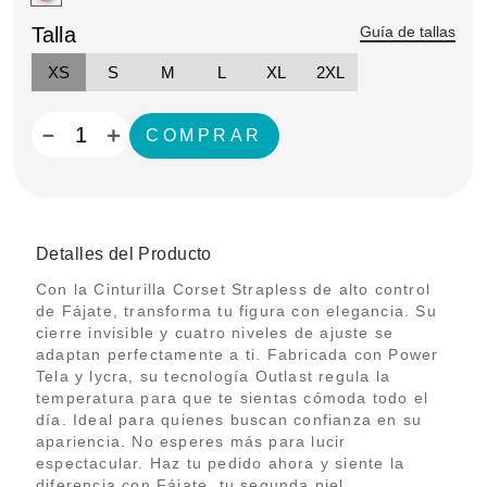
Talla
Guía de tallas
XS
S
M
L
XL
2XL
－
＋
Detalles del Producto
Con la Cinturilla Corset Strapless de alto control
de Fájate, transforma tu figura con elegancia. Su
cierre invisible y cuatro niveles de ajuste se
adaptan perfectamente a ti. Fabricada con Power
Tela y lycra, su tecnología Outlast regula la
temperatura para que te sientas cómoda todo el
día. Ideal para quienes buscan confianza en su
apariencia. No esperes más para lucir
espectacular. Haz tu pedido ahora y siente la
diferencia con Fájate, tu segunda piel.