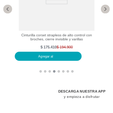
resión
Cinturilla corset strapless de alto control con
Ci
broches, cierre invisible y varillas
$
175
.
410
$
194
.
900
Agregar al
DESCARGA NUESTRA APP
y empieza a disfrutar