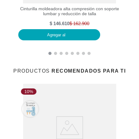
es de
Cinturilla moldeadora alta compresión con soporte
lumbar y reducción de talla
$
146
.
610
$
162
.
900
Agregar al
PRODUCTOS
RECOMENDADOS PARA TI
10%
1