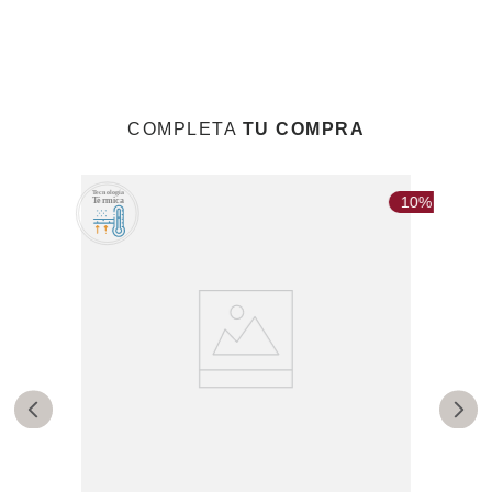
COMPLETA
TU COMPRA
20%
10%
Ci