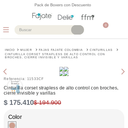
Pack de Boxers con Descuento
0
Buscar
TÉRMINOS MÁS BUSCADOS
MUJER
FAJAS FAJATE COLOMBIA
CINTURILLAS
1
.
faja
CINTURILLA CORSET STRAPLESS DE ALTO CONTROL CON
BROCHES, CIERRE INVISIBLE Y VARILLAS
2
.
cinturilla
3
.
body
Referencia
:
11533CF
4
.
brasier
Cinturilla corset strapless de alto control con broches,
cierre invisible y varillas
5
.
vestidos baño
$
175
.
410
$
194
.
900