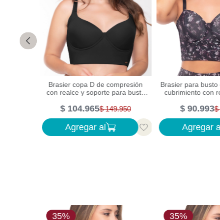
Brasier copa D de compresión
l con alto
Brasier para busto
con realce y soporte para busto
de abdomen
cubrimiento con r
grande
control de 
$
104
.
965
$
90
.
993
990
$
149
.
950
$
Agregar al
Agregar a
35%
35%