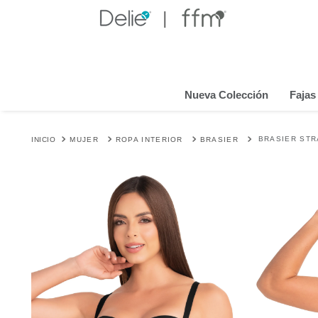
te Anniversary Days 🎉.
50% OFF Prendas con Control
Nueva Colección
Fajas
BRASIER STR
MUJER
ROPA INTERIOR
BRASIER