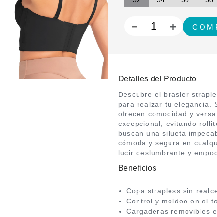
32
34
36
38
－
＋
Detalles del Producto
Descubre el brasier strapl
para realzar tu elegancia.
ofrecen comodidad y versat
excepcional, evitando rolli
buscan una silueta impecab
cómoda y segura en cualqui
lucir deslumbrante y empo
Beneficios
Copa strapless sin realc
Control y moldeo en el t
Cargaderas removibles en