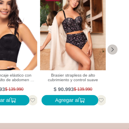
ncaje elástico con
Brasier
Brasier strapless de alto
alto de abdomen y
con real
cubrimiento y control suave
spalda
93
$
1
$
90
.
993
$
139
.
990
$
139
.
990
ar al
Agregar al
Ag