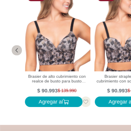
de de alto
Brasier de alto cubrimiento con
Brasier strapl
e suave y
realce de busto para busto
cubrimiento con so
grande
suave de 
$
90
.
993
$
90
.
993
990
$
139
.
990
$
Agregar al
Agregar a