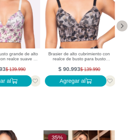
usto grande de alto
Brasier de alto cubrimiento con
Brasi
con realce suave y
realce de busto para busto
cubrimien
ontrol
grande
93
$
90
.
993
$
$
139
.
990
$
139
.
990
ar al
Agregar al
Ag
35%
30%