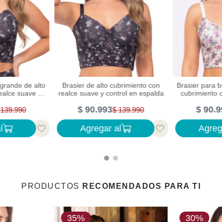
 grande de alto
Brasier de alto cubrimiento con
Brasier para b
ealce suave y
realce suave y control en espalda
cubrimiento 
espalda
c
$
90
.
993
$
90
.
9
139
.
990
$
139
.
990
l
Agregar al
Agreg
PRODUCTOS
RECOMENDADOS PARA TI
35%
30%