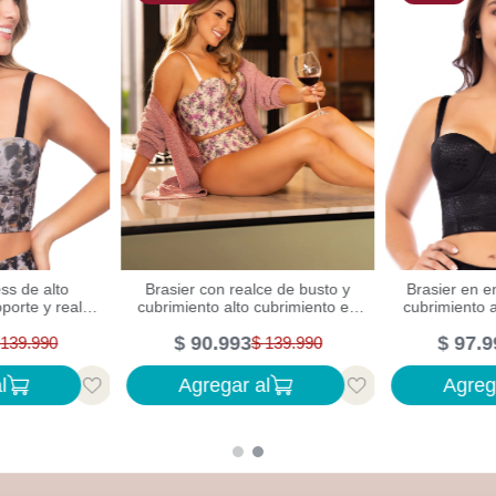
Brasier en e
ess de alto
Brasier con realce de busto y
cubrimiento 
porte y realce
cubrimiento alto cubrimiento en
e
busto
espalda con control
$
97
.
9
$
90
.
993
139
.
990
$
139
.
990
l
Agregar al
Agreg