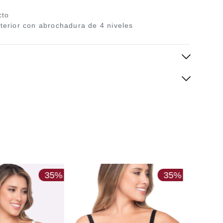
cto
terior con abrochadura de 4 niveles
35%
35%