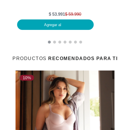
$
53
.
991
$
59
.
990
Agregar al
PRODUCTOS
RECOMENDADOS PARA TI
10%
1