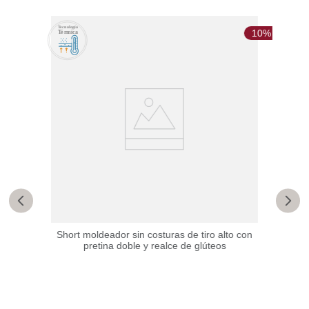
10%
ajuste
Short moldeador sin costuras de tiro alto con
Bras
pretina doble y realce de glúteos