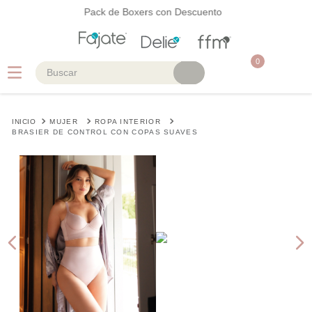
Pack de Boxers con Descuento
0
Buscar
TÉRMINOS MÁS BUSCADOS
MUJER
ROPA INTERIOR
1
.
faja
BRASIER DE CONTROL CON COPAS SUAVES
2
.
cinturilla
3
.
body
4
.
brasier
5
.
vestidos baño