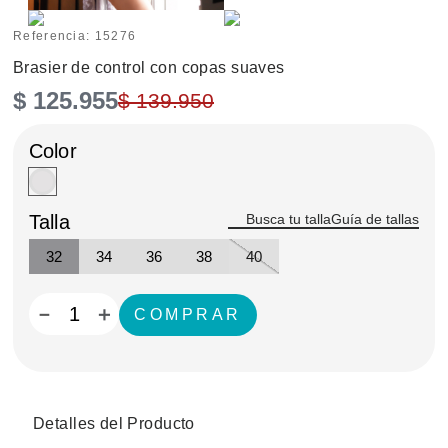
Referencia
:
15276
Brasier de control con copas suaves
$
125
.
955
$
139
.
950
Talla
Guía de tallas
32
34
36
38
40
－
＋
Detalles del Producto