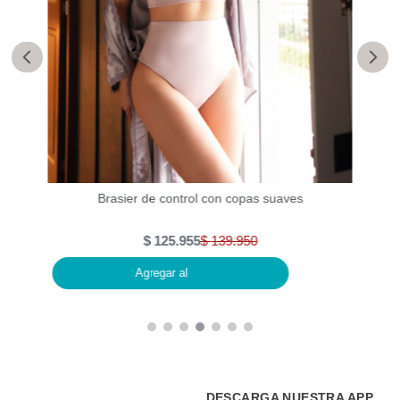
lueta
Brasier de control con copas suaves
$
125
.
955
$
139
.
950
Agregar al
DESCARGA NUESTRA APP