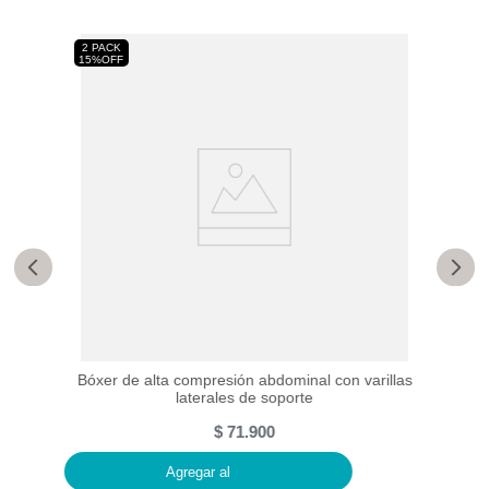
2 PACK
15%OFF
rales
Bóxer de alta compresión abdominal con varillas
Bóxe
laterales de soporte
$
71
.
900
Agregar al