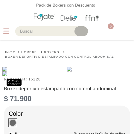
Pack de Boxers con Descuento
0
Buscar
TÉRMINOS MÁS BUSCADOS
HOMBRE
BOXERS
1
.
faja
BÓXER DEPORTIVO ESTAMPADO CON CONTROL ABDOMINAL
2
.
cinturilla
3
.
body
Referencia
:
15228
2 PACK
15%OFF
4
.
brasier
Bóxer deportivo estampado con control abdominal
$
71
.
900
5
.
vestidos baño