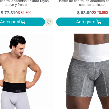
control abdominal textura rayas
Bóxer de control en abdomen con
suave y fresco
soporte testicular
$
77
.
310
$
63
.
992
$
85
.
900
$
79
.
990
Agregar al
Agregar al