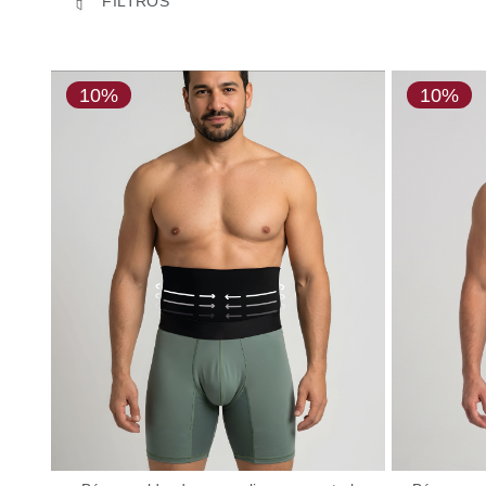
Uso diario
Deporte
ZONA DE MOLDEO
Abdominal
10%
10%
Glúteos
RANGOS DE PRECIO
$ 50.330
–
$ 77.310