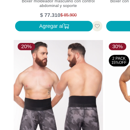
Bóxer moldeador masculino con control
Bóxer con 
abdominal y soporte
$
77
.
310
$
85
.
900
Agregar al
20%
30%
2 PACK
15%OFF