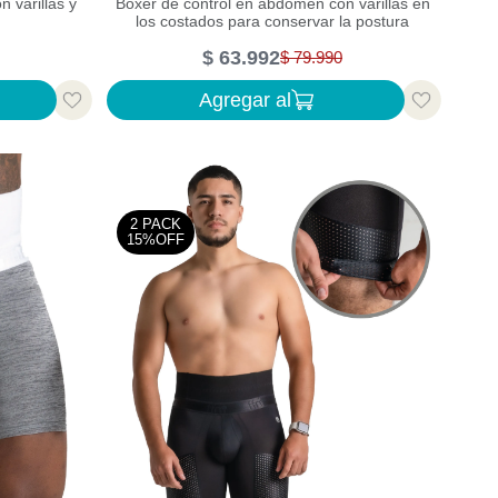
 varillas y
Bóxer de control en abdomen con varillas en
los costados para conservar la postura
$
63
.
992
$
79
.
990
Agregar al
2 PACK
15%OFF