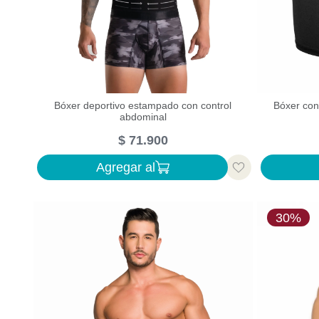
Bóxer deportivo estampado con control
Bóxer con 
abdominal
$
71
.
900
Agregar al
30%