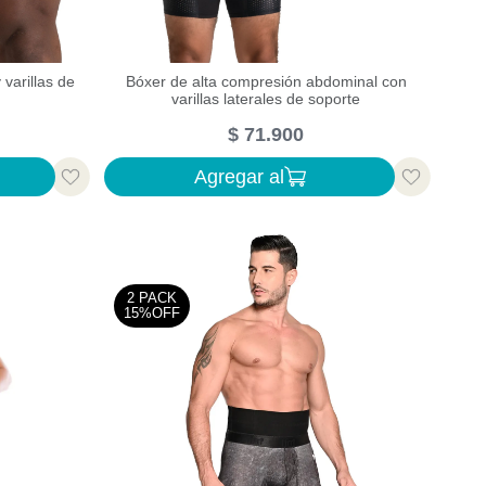
varillas de
Bóxer de alta compresión abdominal con
varillas laterales de soporte
$
71
.
900
Agregar al
2 PACK
15%OFF