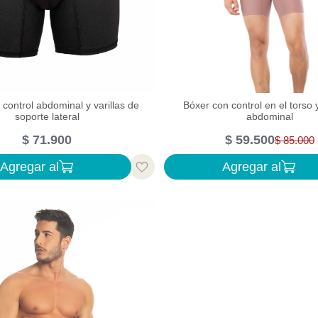
control abdominal y varillas de
Bóxer con control en el torso
soporte lateral
abdominal
$
71
.
900
$
59
.
500
$
85
.
000
Agregar al
Agregar al