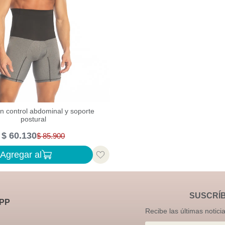
n control abdominal y soporte
postural
$
60
.
130
$
85
.
900
Agregar al
SUSCRÍ
PP
Recibe las últimas notici