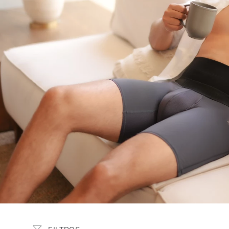
MATERIAL
Powernet
Spandex
Poliester microfibra 100%
Lycra control
MECANISMOS DE AJUSTE
Elastico
Liso
NIVEL DE CONTROL
Alto
Medio
TALLA
S
M
L
XL
2XL
USOS RECOMENDADOS