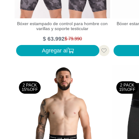
Bóxer estampado de control para hombre con
Bóxer esta
varillas y soporte testicular
$
63
.
992
$
79
.
990
Agregar al
2 PACK
2 PACK
15%OFF
15%OFF