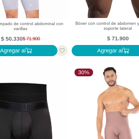
Bóxer con control de abdomen y 
mpado de control abdominal con
soporte lateral
varillas
$
71
.
900
$
50
.
330
$
71
.
900
Agregar al
Agregar al
30%