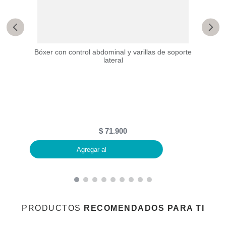
Bóxer con control abdominal y varillas de soporte
lateral
minal
Bóx
$
71
.
900
Agregar al
PRODUCTOS
RECOMENDADOS PARA TI