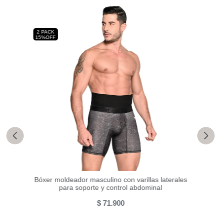
2
2 PACK
15%OFF
Bóxer moldeador masculino con varillas laterales
para soporte y control abdominal
$
71
.
900
Bóxer
ural