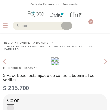
Pack de Boxers con Descuento
0
Buscar
TÉRMINOS MÁS BUSCADOS
HOMBRE
BOXERS
1
.
faja
3 PACK BÓXER ESTAMPADO DE CONTROL ABDOMINAL CON
VARILLAS
2
.
cinturilla
3
.
body
Referencia
:
15239X3
4
.
brasier
3 Pack Bóxer estampado de control abdominal con
varillas
5
.
vestidos baño
$
215
.
700